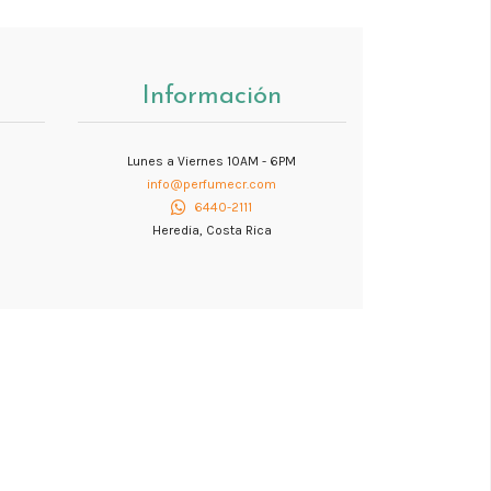
Información
Lunes a Viernes 10AM - 6PM
info@perfumecr.com
6440-2111
Heredia, Costa Rica