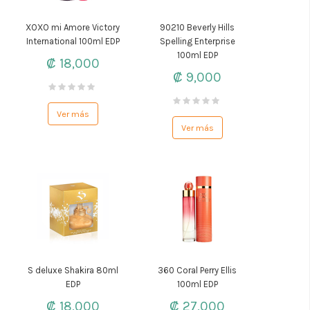
XOXO mi Amore Victory
90210 Beverly Hills
International 100ml EDP
Spelling Enterprise
100ml EDP
₡ 18,000
₡ 9,000
Ver más
Ver más
S deluxe Shakira 80ml
360 Coral Perry Ellis
EDP
100ml EDP
₡ 18,000
₡ 27,000