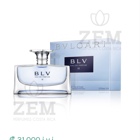
₡ 31,000
i.v.i