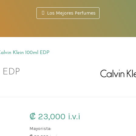
Los Mejores Perfumes
Perfumes Calvin Klein en Costa Rica
alvin Klein 100ml EDP
l EDP
₡ 23,000
i.v.i
Mayorista: