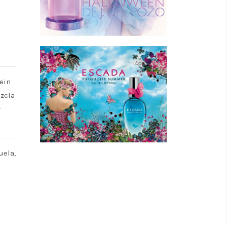
ein
zcla
y
uela,