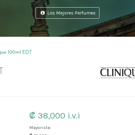
Los Mejores Perfumes
Perfumes Clinique en Costa Rica
que 100ml EDT
T
₡ 38,000
i.v.i
Mayorista: