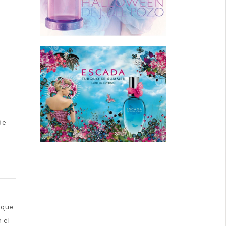
a
de
 que
 el