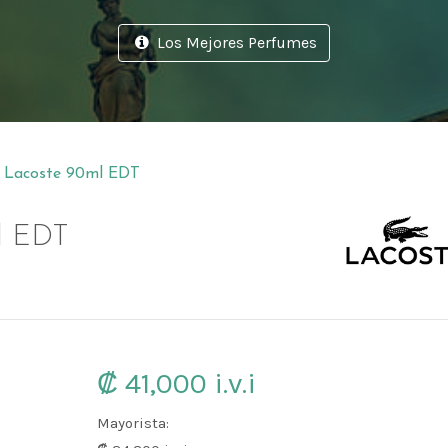
Los Mejores Perfumes
Perfumes Lacoste en Costa Rica
k Lacoste 90ml EDT
ml EDT
₡ 41,000
i.v.i
Mayorista: