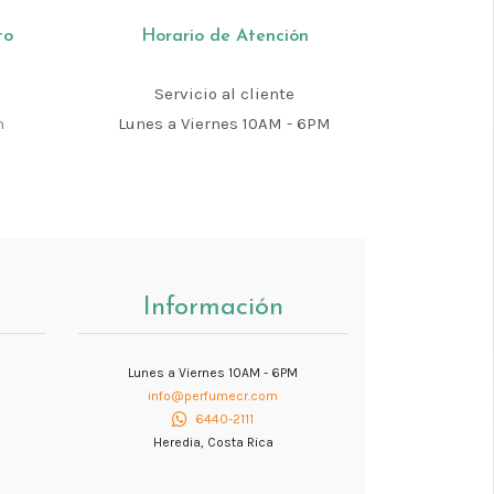
to
Horario de Atención
Servicio al cliente
m
Lunes a Viernes 10AM - 6PM
Información
Lunes a Viernes 10AM - 6PM
info@perfumecr.com
6440-2111
Heredia, Costa Rica